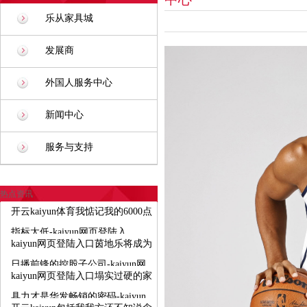
乐从家具城
发展商
外国人服务中心
新闻中心
服务与支持
热点资讯
开云kaiyun体育我惦记我的6000点
指标太低-kaiyun网页登陆入
kaiyun网页登陆入口茵地乐将成为
日播前锋的控股子公司-kaiyun网
kaiyun网页登陆入口塌实过硬的家
具力才是华发畅销的密码-kaiyun