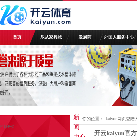
首页
乐从家具城
发展商
外国人服务中心
新
你的位置：
kaiyun网页登陆
闻
栏目分类
开云kaiyun
中心