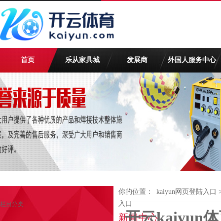
首页
乐从家具城
发展商
外国人服务中心
你的位置：
kaiyun网页登陆入口
入口
栏目分类
开云kaiyu
新闻中心