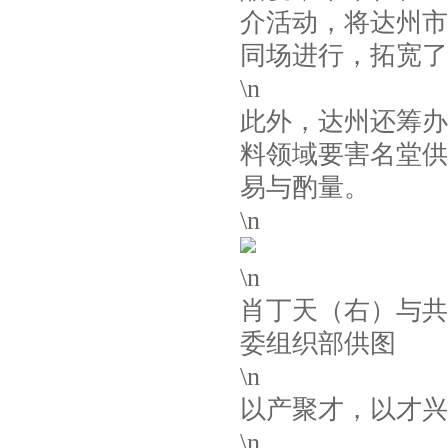
介活动，将达州市
同场进行，拓宽了
\n
此外，达州还筹办
料领域要害名堂供
易与酌量。
\n
\n
肖丁天（右）与共
委组织部供图
\n
以产聚才，以才兴
\n