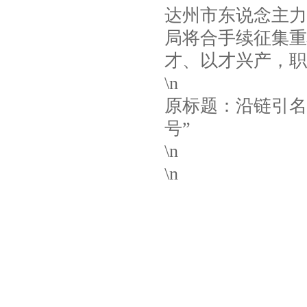
达州市东说念主力
局将合手续征集重
才、以才兴产，职
\n
原标题：沿链引名
号”
\n
\n