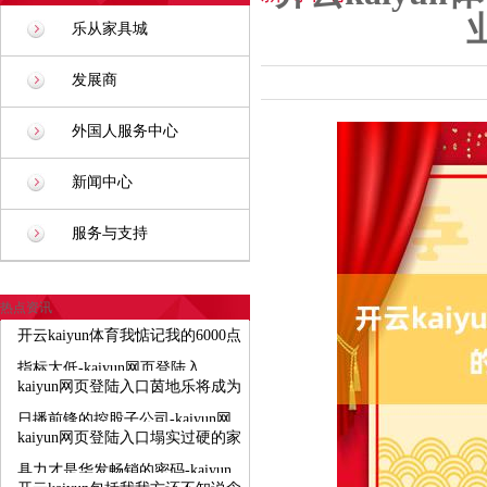
乐从家具城
发展商
外国人服务中心
新闻中心
服务与支持
热点资讯
开云kaiyun体育我惦记我的6000点
指标太低-kaiyun网页登陆入
kaiyun网页登陆入口茵地乐将成为
日播前锋的控股子公司-kaiyun网
kaiyun网页登陆入口塌实过硬的家
具力才是华发畅销的密码-kaiyun