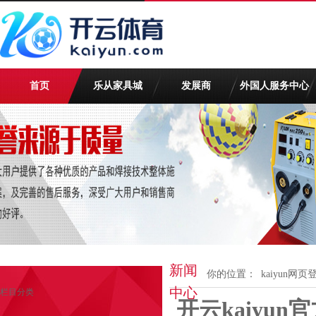
首页
乐从家具城
发展商
外国人服务中心
新闻
你的位置：
kaiyun网
中心
栏目分类
开云kaiyun