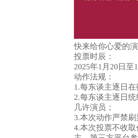
快来给你心爱的演
投票时辰：
2025年1月20日至
动作法规：
1.每东谈主逐日在
2.每东谈主逐日
几许演员；
3.本次动作严禁
4.本次投票不收
主、第三方平台参