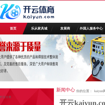
首页
乐从家具城
发展商
外国人服务中心
新闻中心
你的位置：
kaiy
栏目分类
开云kaiyun