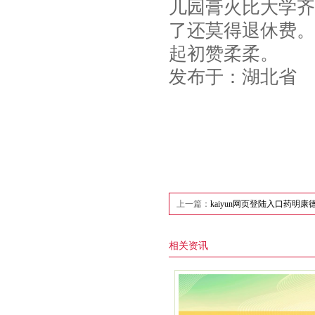
儿园膏火比大学齐
了还莫得退休费。
起初赞柔柔。
发布于：湖北省
上一篇：
kaiyun网页登陆入口药明康德
相关资讯