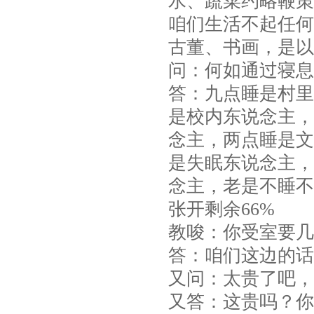
水、蔬菜约略鞭策
咱们生活不起任何
古董、书画，是以
问：何如通过寝息
答：九点睡是村里
是校内东说念主，
念主，两点睡是文
是失眠东说念主，
念主，老是不睡不
张开剩余66%
教唆：你受室要几
答：咱们这边的话
又问：太贵了吧，
又答：这贵吗？你