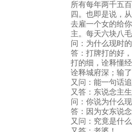
所有每年两千五百
四。也即是说，从
去雇一个女的给你
主。每天六块八毛
问：为什么现时的
答：打牌打的好，
打的细，诠释懂经
诠释城府深；输了
又问：能一句话追
又答：东说念主生
问：你说为什么现
答：因为女东说念
又问：究竟是什么
又答：老婆！