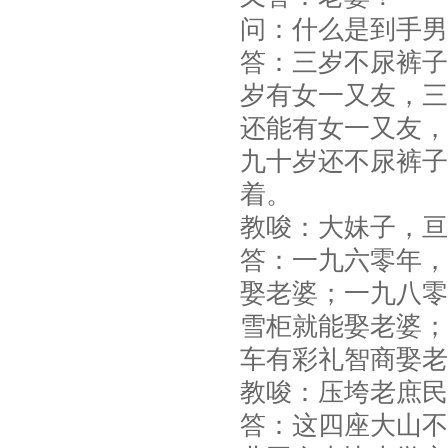
问：什么是到手男
答：三岁不尿裤子
岁有女一又友，三
还能有女一又友，
九十岁还不尿裤子
着。
教唆：大妹子，亘
答：一九六零年，
娶老婆；一九八零
雪柜就能娶老婆；
车有彩礼智商娶老
教唆：压垮老庶民
答：这四座大山不