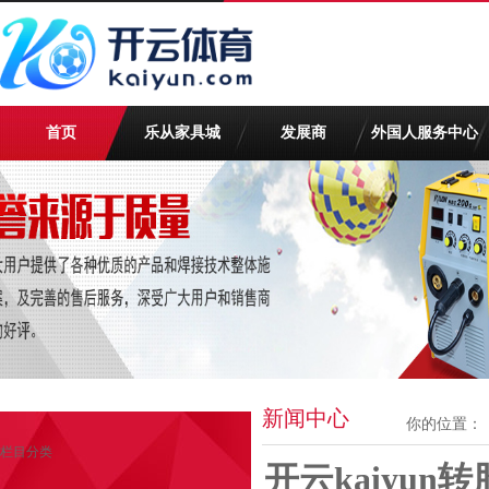
首页
乐从家具城
发展商
外国人服务中心
新闻中心
你的位置：
栏目分类
开云kaiyun转